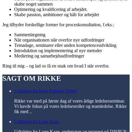
skabe noget sammen
Optimering og kvalificering af arbejdet.
Skabe passion, ambitioner og håb for arbejdet
Jeg tilbyder forskellige former for proceskonsultation, f.eks.:
Sammenlægning
Når organisationen står overfor nye udfordringer
Temadage, seminarer eller anden kompetenceudvikling
Introduktion og implementering af nye metoder
Mediering og samarbejdsudfordringer
Ring til mig – og lad os få en snak om hvad I står overfor.
SAGT OM RIKKE
Udtalelse fra leder Kristine Hybel
Rikke var med på første dag af vores årlige ledelsesseminar.
Vi havde fokus på vores ledelsesroller og teamledelse. Rikke
fik med ..
Udtalelse fra Lone Kaae
Udtalelse fra Lone Kaae, underviser og terapeut på DISPUK: